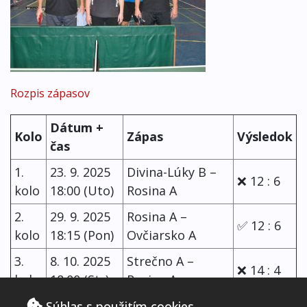
Rozpis zápasov
Dátum +
Kolo
Zápas
Výsledok
čas
1.
23. 9. 2025
Divina-Lúky B –
❌ 12 : 6
kolo
18:00 (Uto)
Rosina A
2.
29. 9. 2025
Rosina A –
✅ 12 : 6
kolo
18:15 (Pon)
Ovčiarsko A
3.
8. 10. 2025
Strečno A –
❌ 14 : 4
kolo
18:00 (Str)
Rosina A
4.
15. 10. 2025
Nededza A –
Súhlas s použitím cookies