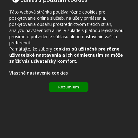
➖ 9 : 9
kolo
18:00 (Str)
Rosina A
Táto webová stránka používa rôzne cookies pre
poskytovanie online služieb, na účely prihlásenia,
Rosina A –
5.
20. 10. 2025
poskytovania obsahu prostredníctvom tretích strán,
Kysucké Nové
❌ 5 : 13
analýzu návštevnosti a iné. V súlade s platnou legislatívou
kolo
18:15 (Pon)
Mesto B
prosíme o potvrdenie súhlasu alebo nastavenie vašich
preferencií.
6.
6. 11. 2025
Pamätajte, že súbory
cookies sú užitočné pre rôzne
Mojš A – Rosina A
❌ 14 : 4
uživateľské nastavenia a ich odmietnutím sa môže
kolo
18:15 (Štv)
znížiť váš uživateľský komfort
.
7.
10. 11. 2025
Rosina A – Horný
❌ 7 : 11
Vlastné nastavenie cookies
kolo
18:15 (Pon)
Hričov A
Rozumiem
8.
21. 11. 2025
Rajec A – Rosina
❌ 12 : 6
kolo
18:00 (Pia)
A
9.
24. 11. 2025
Rosina A –
❌ 2 : 16
kolo
18:15 (Pon)
Višňové A
10.
3. 12. 2025
Štiavnik A –
➖ 9 : 9
kolo
17:30 (Str)
Rosina A