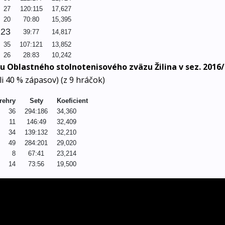
27
120:115
17,627
20
70:80
15,395
23
39:77
14,817
35
107:121
13,852
26
28:83
10,242
u Oblastného stolnotenisového zväzu Žilina v sez. 2016
li 40 % zápasov) (z 9 hráčok)
rehry
Sety
Koeficient
36
294:186
34,360
11
146:49
32,409
34
139:132
32,210
49
284:201
29,020
8
67:41
23,214
14
73:56
19,500