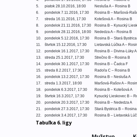
5.
piatok 28.10.2016, 18:00
Nesluša A – Rosina B
6.
pondelok 7.11.2016, 17:30
Rosina B – Maršová-Raš
7.
streda 16.11.2016, 17:30
Kotešová A – Rosina B
8.
pondelok 21.11.2016, 17:30
Rosina B – Kysucký Lies
9.
pondelok 28.11.2016, 18:00
Nededza A – Rosina B
10.
pondelok 5.12.2016, 17:30
Rosina B – Stará Bystrica
11.
štvrtok 15.12.2016, 17:30
Lietavská Lúčka A – Rosi
12.
pondelok 16.1.2017, 17:30
Rosina B – Divina-Lúky A
13.
streda 25.1.2017, 17:30
Strečno B – Rosina B
14.
pondelok 30.1.2017, 17:30
Rosina B – Čadca F
15.
streda 8.2.2017, 17:30
Radoľa C – Rosina B
16.
pondelok 13.2.2017, 17:30
Rosina B – Nesluša A
17.
streda 1.3.2017, 18:00
Maršová-Rašov A – Rosi
18.
pondelok 6.3.2017, 17:30
Rosina B – Kotešová A
19.
štvrtok 16.3.2017, 17:30
Kysucký Lieskovec B – R
20.
pondelok 20.3.2017, 17:30
Rosina B – Nededza A
21.
pondelok 27.3.2017, 17:30
Stará Bystrica B – Rosina
22.
pondelok 3.4.2017, 17:30
Rosina B – Lietavská Lúč
Tabuľka 6. ligy
Mužstvo
K