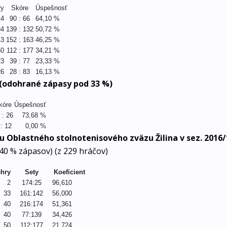
ry
Skóre
Úspešnosť
14
90 : 66
64,10 %
34
139 : 132
50,72 %
43
152 : 163
46,25 %
50
112 : 177
34,21 %
23
39 : 77
23,33 %
26
28 : 83
16,13 %
 (odohrané zápasy pod 33 %)
kóre
Úspešnosť
 : 26
73,68 %
 : 12
0,00 %
u Oblastného stolnotenisového zväzu Žilina v sez. 2016/
i 40 % zápasov) (z 229 hráčov)
ehry
Sety
Koeficient
2
174:25
96,610
33
161:142
56,000
40
216:174
51,361
40
77:139
34,426
50
112:177
21,724