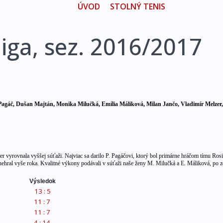
ÚVOD
STOLNÝ TENIS
 liga, sez. 2016/2017
Pagáč, Dušan Majtán, Monika Milučká, Emília Máliková, Milan Jančo, Vladimír Melzer,
kmer vyrovnala vyššej súťaži. Najviac sa darilo P. Pagáčovi, ktorý bol primárne hráčom tímu Ros
hral vyše roka. Kvalitné výkony podávali v súťaži naše ženy M. Milučká a E. Máliková, po z
Výsledok
13 : 5
11 : 7
11 : 7
4 : 14