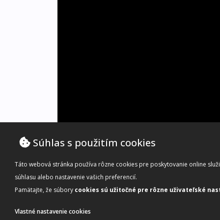
Súhlas s použitím cookies
kfZdTlksI98|600|400|0{/youtube}
Táto webová stránka používa rôzne cookies pre poskytovanie online služie
súhlasu alebo nastavenie vašich preferencií.
Pamätajte, že súbory
cookies sú užitočné pre rôzne uživateľské nas
Vlastné nastavenie cookies