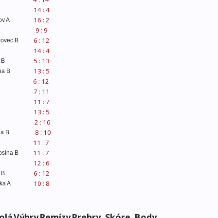
14 : 4
16 : 2
ov A
9 : 9
6 : 12
kovec B
14 : 4
5 : 13
 B
13 : 5
na B
6 : 12
7 : 11
11 : 7
13 : 5
2 : 16
8 : 10
na B
11 : 7
11 : 7
osina B
12 : 6
6 : 12
 B
10 : 8
ka A
olá
Výhry
Remízy
Prehry
Skóre
Body