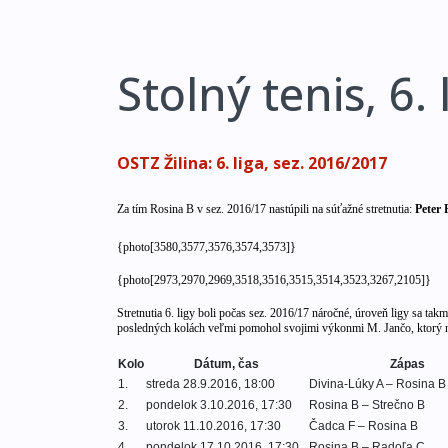
Stolný tenis, 6.
OSTZ Žilina: 6. liga, sez. 2016/2017
Za tím Rosina B v sez.
2016/17 nastúpili na súťažné stretnutia
:
Peter 
{photo[3580,3577,3576,3574,3573]}
{photo[2973,2970,2969,3518,3516,3515,3514,3523,3267,2105]}
Stretnutia 6. ligy boli počas sez. 2016/17 náročné, úroveň ligy sa ta
posledných kolách veľmi pomohol svojimi výkonmi M. Jančo, ktorý ne
Kolo
Dátum, čas
Zápas
1.
streda 28.9.2016, 18:00
Divina-Lúky A – Rosina B
2.
pondelok 3.10.2016, 17:30
Rosina B – Strečno B
3.
utorok 11.10.2016, 17:30
Čadca F – Rosina B
4.
pondelok 17.10.2016, 17:30
Rosina B – Radoľa C