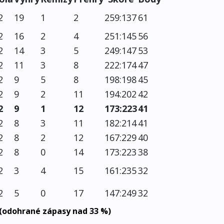
2
19
1
2
259:137
61
2
16
2
4
251:145
56
2
14
3
5
249:147
53
2
11
3
8
222:174
47
2
9
5
8
198:198
45
2
9
2
11
194:202
42
2
9
1
12
173:223
41
2
8
3
11
182:214
41
2
8
2
12
167:229
40
2
8
0
14
173:223
38
2
3
4
15
161:235
32
2
5
0
17
147:249
32
 (odohrané zápasy nad 33 %)