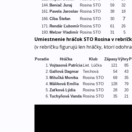
144.
Beniač Juraj
Rosina STO
59
32
161.
Pavela Jaroslav
Rosina STO
38
18
7
166.
Cíba Štefan
Rosina STO
30
171.
Rendár Ľubomír
Rosina STO
61
26
193.
Melzer Vladimír
Rosina STO
31
5
Umiestnenie hráčok STO Rosina v rebríčk
(v rebríčku figurujú len hráčky, ktorí odohra
Poradie
Hráčka
Klub
Zápasy
Výhry
P
1.
Vojtasová Patrícia
Liet. Lúčka
121
85
2.
Gallová Dagmar
Terchová
54
43
3.
Milučká Monika
Rosina STO
69
35
4.
Máliková Emília
Rosina STO
128
79
5.
Zaťková Lýdia
Rosina STO
28
20
6.
Tuchyňová Vanda
Rosina STO
35
21