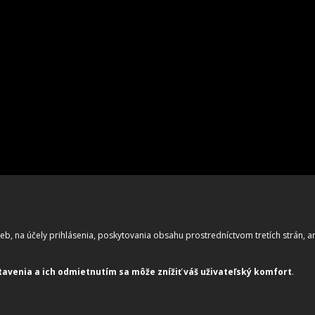
b, na účely prihlásenia, poskytovania obsahu prostredníctvom tretích strán, ana
tavenia a ich odmietnutím sa môže znížiť váš uživateľský komfort
.