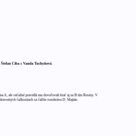
 Štefan Cíba
a
Vanda Tuchyňová
.
ina A, ale súťažné pravidlá mu dovoľovali hrať aj za B tím Rosiny. V
dravotných ťažkostiach sa ťažšie rozohráva D. Majtán.