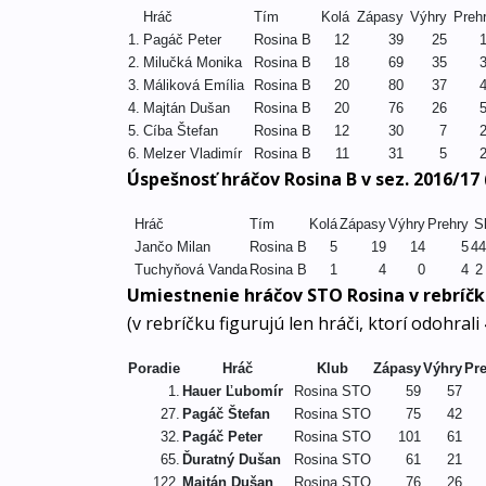
Hráč
Tím
Kolá
Zápasy
Výhry
Preh
1.
Pagáč Peter
Rosina B
12
39
25
2.
Milučká Monika
Rosina B
18
69
35
3.
Máliková Emília
Rosina B
20
80
37
4.
Majtán Dušan
Rosina B
20
76
26
5.
Cíba Štefan
Rosina B
12
30
7
6.
Melzer Vladimír
Rosina B
11
31
5
Úspešnosť hráčov Rosina B v sez. 2016/17
Hráč
Tím
Kolá
Zápasy
Výhry
Prehry
S
Jančo Milan
Rosina B
5
19
14
5
44
Tuchyňová Vanda
Rosina B
1
4
0
4
2
Umiestnenie hráčov STO Rosina v rebríčk
(v rebríčku figurujú len hráči, ktorí odohral
Poradie
Hráč
Klub
Zápasy
Výhry
Pr
1.
Hauer Ľubomír
Rosina STO
59
57
27.
Pagáč Štefan
Rosina STO
75
42
32.
Pagáč Peter
Rosina STO
101
61
65.
Ďuratný Dušan
Rosina STO
61
21
122.
Majtán Dušan
Rosina STO
76
26