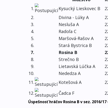
1.
Kysucký Lieskovec B
2
2.
Divina - Lúky A
2
3.
Nesluša A
2
4.
Radoľa C
2
5.
Maršová-Rašov A
2
6.
Stará Bystrica B
2
7.
Rosina B
2
8.
Strečno B
2
9.
Lietavská Lúčka A
2
10.
Nededza A
2
11.
Kotešová A
2
12.
Čadca F
2
Úspešnosť hráčov Rosina B v sez. 2016/17