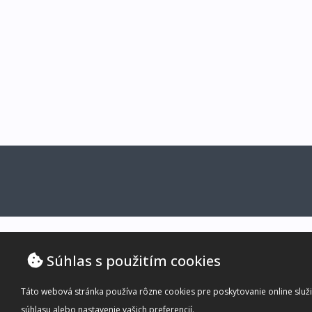
Súhlas s použitím cookies
Táto webová stránka používa rôzne cookies pre poskytovanie online služie
súhlasu alebo nastavenie vašich preferencií.