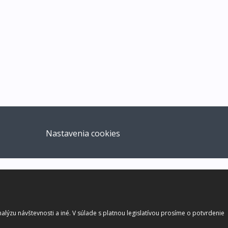
Nastavenia cookies
lýzu návštevnosti a iné. V súlade s platnou legislatívou prosíme o potvrdenie